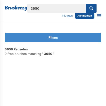
lose
Inloggen
Aanmelden
Filters
3950 Penselen
0 free brushes matching
3950