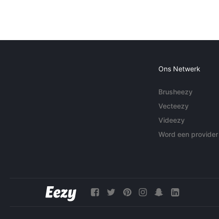
Ons Netwerk
Brusheezy
Vecteezy
Videezy
Word een provider