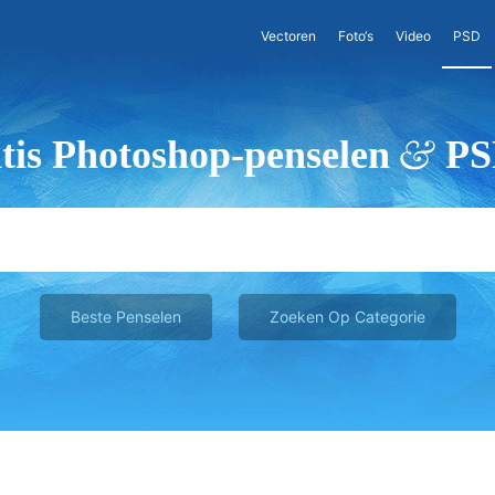
Vectoren
Foto‘s
Video
PSD
tis Photoshop-penselen
PS
Beste Penselen
Zoeken Op Categorie