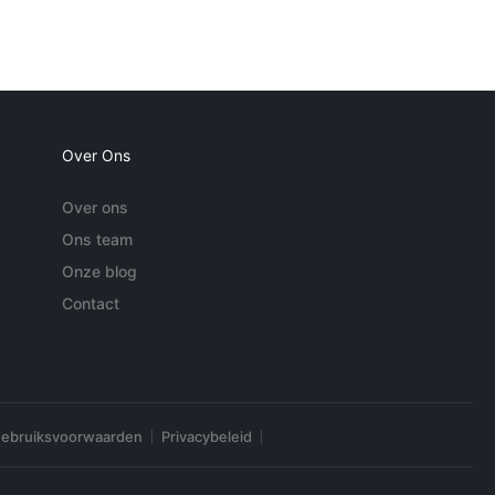
Over Ons
Over ons
Ons team
Onze blog
Contact
ebruiksvoorwaarden
Privacybeleid