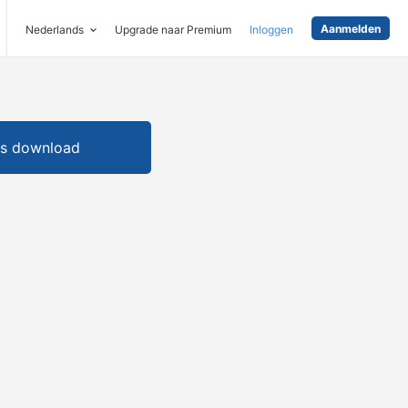
Aanmelden
Nederlands
Upgrade naar Premium
Inloggen
is download