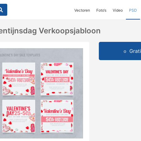
Vectoren
Foto‘s
Video
PSD
entijnsdag Verkoopsjabloon
Grat