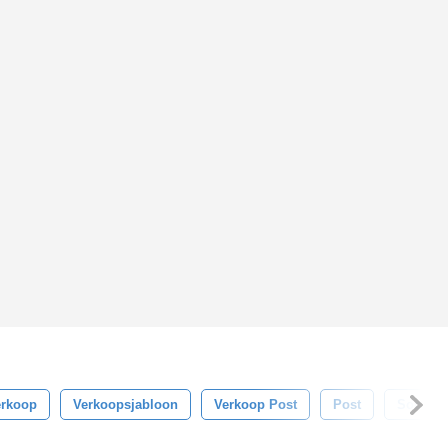
erkoop
Verkoopsjabloon
Verkoop Post
Post
Sociale