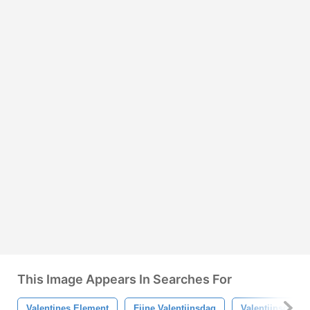
This Image Appears In Searches For
Valentines Element
Fijne Valentijnsdag
Valentijnsdag