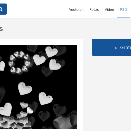
Vectoren
Foto‘s
Video
PSD
s
Grat