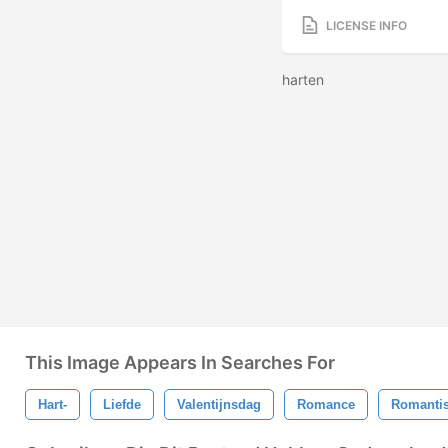
LICENSE INFO
harten
This Image Appears In Searches For
Hart-
Liefde
Valentijnsdag
Romance
Romanti