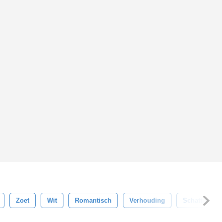
Zoet
Wit
Romantisch
Verhouding
Schattig