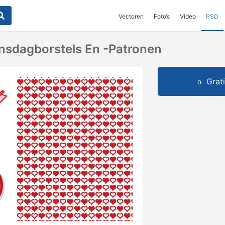
Vectoren
Foto‘s
Video
PSD
ijnsdagborstels En -patronen
Grat