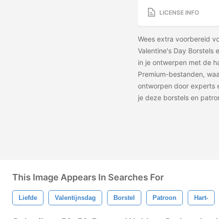
LICENSE INFO
Wees extra voorbereid vo
Valentine's Day Borstels
in je ontwerpen met de ha
Premium-bestanden, waar
ontworpen door experts en
je deze borstels en patro
This Image Appears In Searches For
Liefde
Valentijnsdag
Borstel
Patroon
Hart-