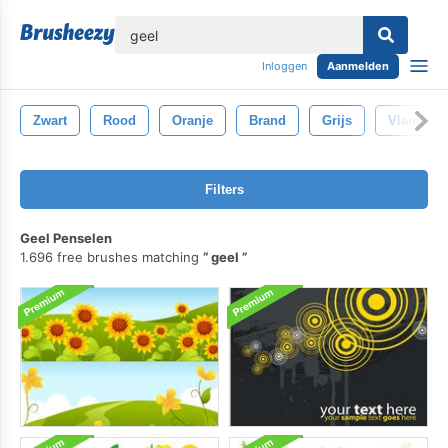
lose
Inloggen
Aanmelden
Zwart
Rood
Oranje
Brand
Grijs
Vlam
Filters
Geel Penselen
1.696 free brushes matching
geel