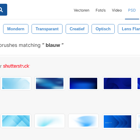
Vectoren
Foto‘s
Video
PSD
Mondern
Transparant
Creatief
Optisch
Lens Fla
 brushes matching
blauw
or