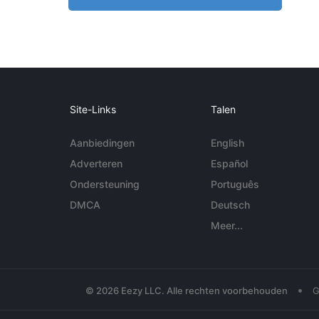
Site-Links
Talen
Aanbiedingen
English
Adverteren
Español
Ondersteuning
Português
DMCA
Deutsch
Meer...
•
© 2026 Eezy LLC. Alle rechten voorbehouden
G