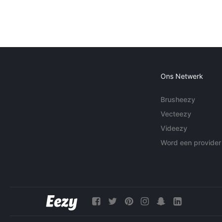
Ons Netwerk
Brusheezy
Vecteezy
Videezy
Word een provider