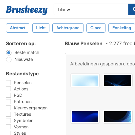
Abstract
Licht
Achtergrond
Gloed
Fonkeling
Sorteren op:
Blauw Penselen
-
2.277 free
Beste match
Nieuwste
Afbeeldingen gesponsord do
Bestandstype
Penselen
Actions
PSD
Patronen
Kleurovergangen
Textures
Symbolen
Vormen
Styles