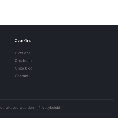
Over Ons
Over ons
Ons team
Onze blog
Contact
ebruiksvoorwaarden
Privacybeleid