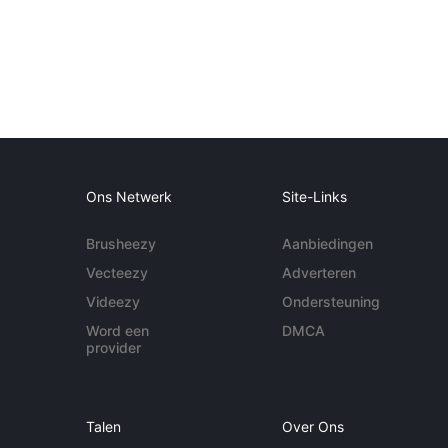
Ons Netwerk
Site-Links
Brusheezy
Aanbiedingen
Vecteezy
Adverteren
Videezy
Ondersteuning
Word een
DMCA
provider
Talen
Over Ons