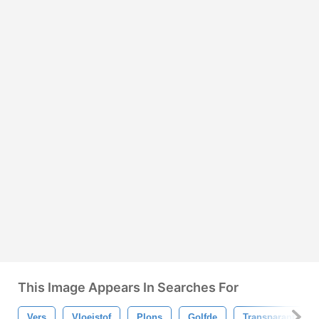
This Image Appears In Searches For
Vers
Vloeistof
Plons
Golfde
Transparant