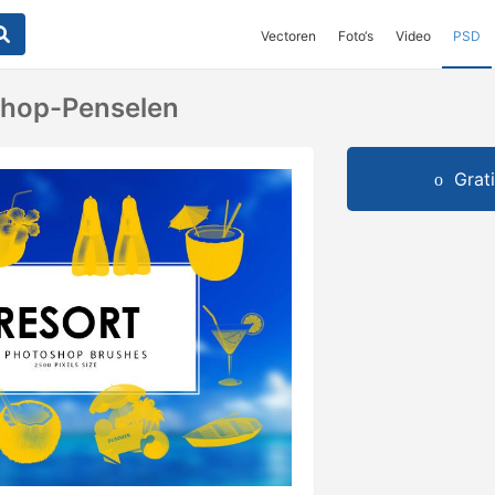
Vectoren
Foto‘s
Video
PSD
shop-Penselen
Grat