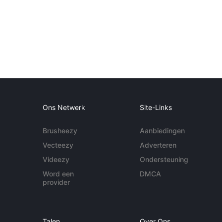
Ons Netwerk
Site-Links
Brusheezy
Aanbiedingen
Vecteezy
Adverteren
Videezy
Ondersteuning
Word een
DMCA
provider
Talen
Over Ons