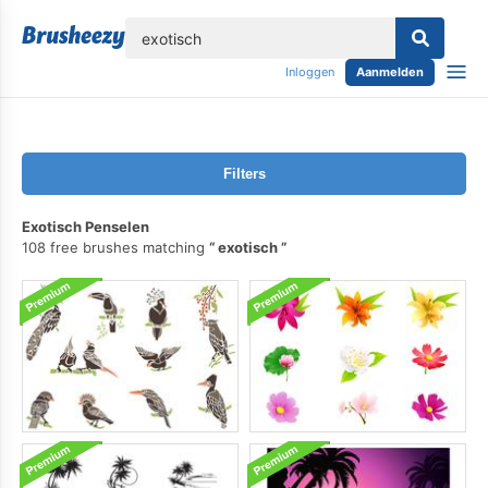
lose
Inloggen
Aanmelden
Filters
Exotisch Penselen
108 free brushes matching
exotisch