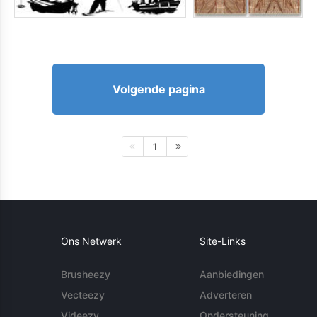
Volgende pagina
1
Ons Netwerk
Site-Links
Brusheezy
Aanbiedingen
Vecteezy
Adverteren
Videezy
Ondersteuning