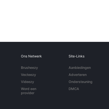
Ons Netwerk
Site-Links
Brusheezy
Aanbiedingen
Vecteezy
Adverteren
Videezy
Ondersteuning
Word een
DMCA
provider