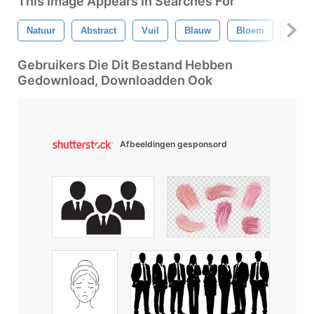
This Image Appears In Searches For
Natuur
Abstract
Vuil
Blauw
Bloem
Patro
Gebruikers Die Dit Bestand Hebben
Gedownload, Downloadden Ook
Afbeeldingen gesponsord