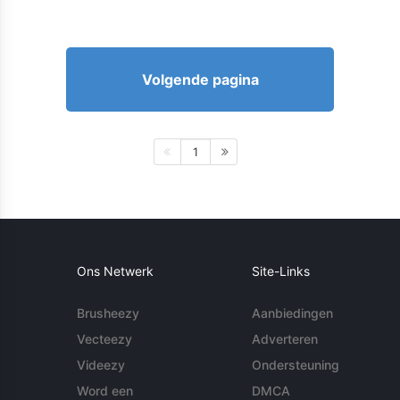
Volgende pagina
1
Ons Netwerk
Site-Links
Brusheezy
Aanbiedingen
Vecteezy
Adverteren
Videezy
Ondersteuning
Word een
DMCA