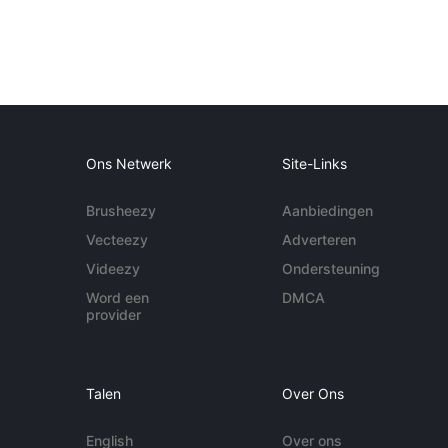
Ons Netwerk
Site-Links
Brusheezy
Aanbiedingen
Vecteezy
Adverteren
Videezy
Ondersteuning
Word een
DMCA
provider
Talen
Over Ons
English
Over ons