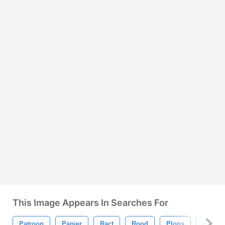
This Image Appears In Searches For
Patroon
Papier
Ract
Rood
Plons
Pensee