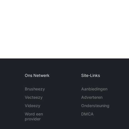
Ons Netwerk
Site-Links
Brusheezy
Aanbiedingen
Vecteezy
Adverteren
Videezy
Ondersteuning
Word een
DMCA
provider