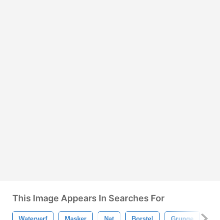
This Image Appears In Searches For
Waterverf
Masker
Nat
Borstel
Grunge
Ver