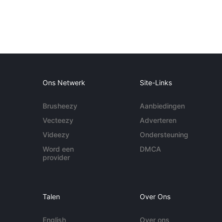
Ons Netwerk
Site-Links
Brusheezy
Aanbiedingen
Vecteezy
Adverteren
Videezy
Ondersteuning
Word een
DMCA
provider
Talen
Over Ons
English
Over ons