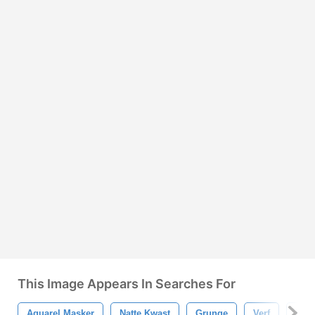
This Image Appears In Searches For
Aquarel Masker
Natte Kwast
Grunge
Verf
Plo