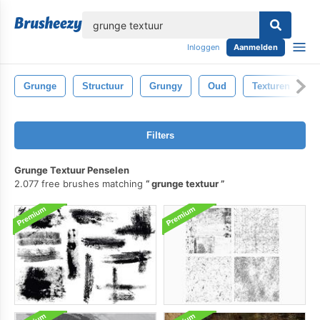
lose
Inloggen
Aanmelden
Grunge
Structuur
Grungy
Oud
Texturen
Filters
Grunge Textuur Penselen
2.077 free brushes matching
grunge textuur