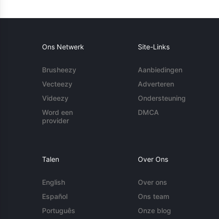
Ons Netwerk
Site-Links
Brusheezy
Aanbiedingen
Vecteezy
Adverteren
Videezy
Ondersteuning
Word een
DMCA
provider
Talen
Over Ons
English
Over ons
Español
Ons team
Português
Onze blog