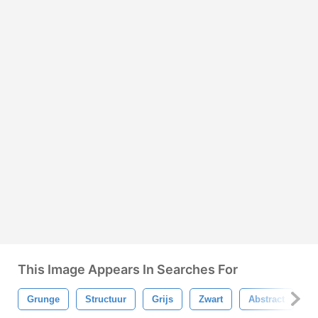
This Image Appears In Searches For
Grunge
Structuur
Grijs
Zwart
Abstract
A