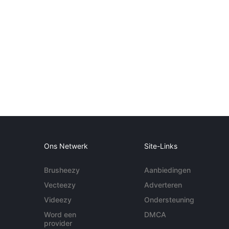
Ons Netwerk
Site-Links
Brusheezy
Aanbiedingen
Vecteezy
Adverteren
Videezy
Ondersteuning
Word een
DMCA
provider