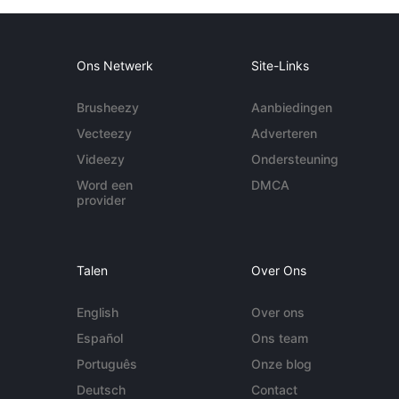
Ons Netwerk
Site-Links
Brusheezy
Aanbiedingen
Vecteezy
Adverteren
Videezy
Ondersteuning
Word een
DMCA
provider
Talen
Over Ons
English
Over ons
Español
Ons team
Português
Onze blog
Deutsch
Contact