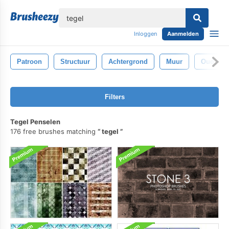
lose
Inloggen
Aanmelden
Patroon
Structuur
Achtergrond
Muur
Oud
Filters
Tegel Penselen
176 free brushes matching
tegel