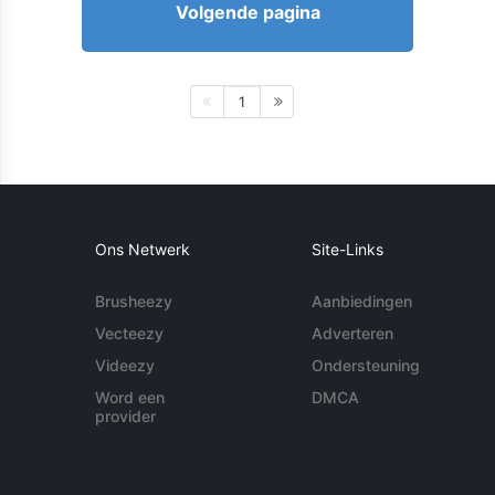
Volgende pagina
1
Ons Netwerk
Site-Links
Brusheezy
Aanbiedingen
Vecteezy
Adverteren
Videezy
Ondersteuning
Word een
DMCA
provider