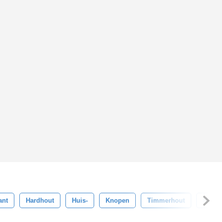
ant
Hardhout
Huis-
Knopen
Timmerhout
Materi