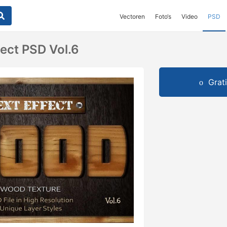
Vectoren
Foto‘s
Video
PSD
fect PSD Vol.6
Grat