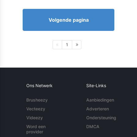
Volgende pagina
1
Ons Netwerk
Site-Links
Brusheezy
Aanbiedingen
Vecteezy
Adverteren
Videezy
Ondersteuning
Word een
DMCA
provider