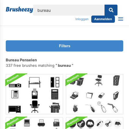
lose
Inloggen
Aanmelden
Filters
Bureau Penselen
337 free brushes matching
bureau