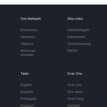
Ons Netwerk
Site-Links
Brusheezy
Aanbiedingen
Vecteezy
Adverteren
Videezy
Ondersteuning
Word een
DMCA
provider
Talen
Over Ons
English
Over ons
Español
Ons team
Português
Onze blog
Deutsch
Contact