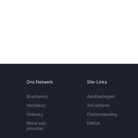
Ons Netwerk
Site-Links
Brusheezy
Aanbiedingen
Vecteezy
Adverteren
Videezy
Ondersteuning
Word een
DMCA
provider