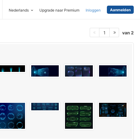
Aanmelden
Nederlands
Upgrade naar Premium
Inloggen
van 2
1