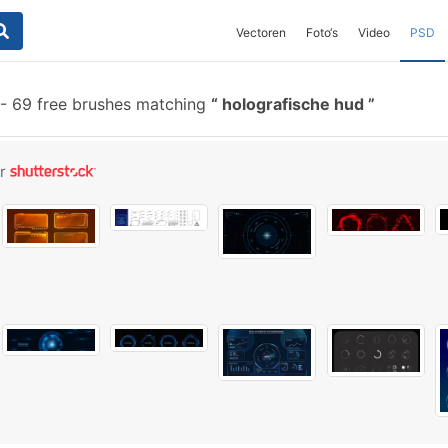
Vectoren
Foto‘s
Video
PSD
-
69 free brushes matching
holografische hud
or