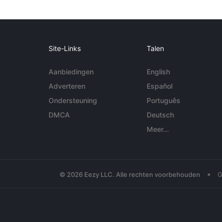
Site-Links
Talen
Aanbiedingen
English
Adverteren
Español
Ondersteuning
Português
DMCA
Deutsch
Meer...
•
© 2026 Eezy LLC. Alle rechten voorbehouden
G