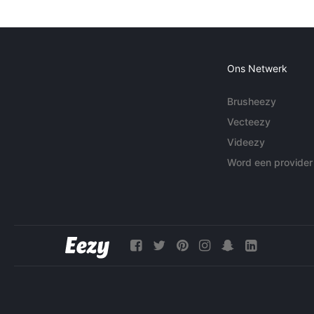
Ons Netwerk
Brusheezy
Vecteezy
Videezy
Word een provider