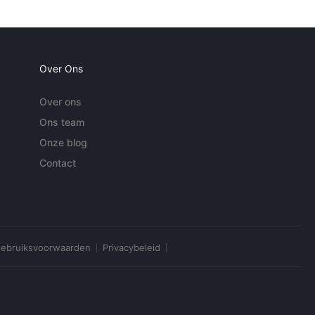
Over Ons
Over ons
Ons team
Onze blog
Contact
ebruiksvoorwaarden
Privacybeleid