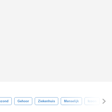
ezond
Gehoor
Ziekenhuis
Menselijk
Icoon
Illu