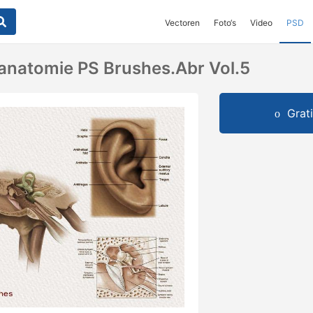
Vectoren
Foto‘s
Video
PSD
anatomie PS Brushes.abr Vol.5
Grat