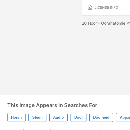
LICENSE INFO
20 Hoor - Ooranatomie P
This Image Appears In Searches For
Horen
Steun
Audio
Doof
Doofheid
Appar