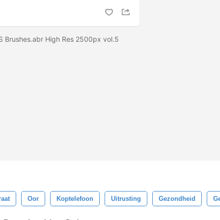
S Brushes.abr High Res 2500px vol.5
aat
Oor
Koptelefoon
Uitrusting
Gezondheid
G