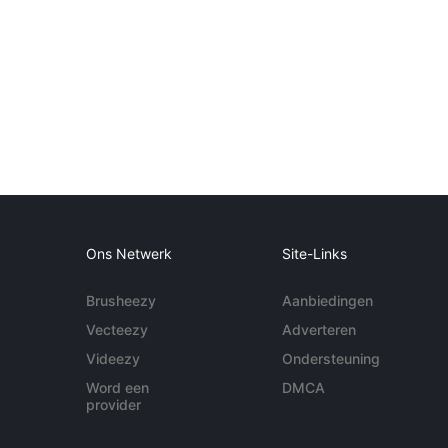
Ons Netwerk
Site-Links
Brusheezy
Aanbiedingen
Vecteezy
Adverteren
Videezy
Ondersteuning
Word een
DMCA
provider