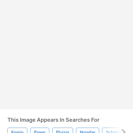
This Image Appears In Searches For
Konijn
Pasen
Pluizig
Huisdier
Schattig