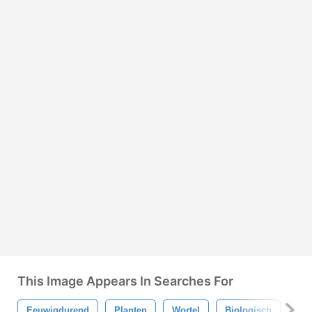
This Image Appears In Searches For
Eeuwigdurend
Planten
Wortel
Biologisch
Nat