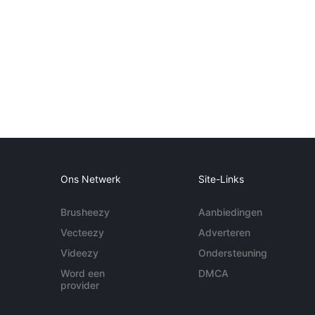
Ons Netwerk
Site-Links
Brusheezy
Aanbiedingen
Vecteezy
Adverteren
Videezy
Ondersteuning
Word een
DMCA
provider