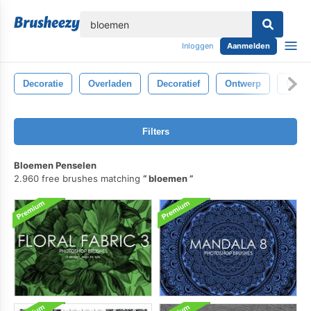
lose
Inloggen
Aanmelden
Decoratie
Overladen
Decoratief
Ontwerp
Elega
Filters
Bloemen Penselen
2.960 free brushes matching
bloemen