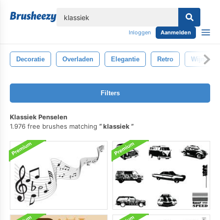
lose
Inloggen
Aanmelden
Decoratie
Overladen
Elegantie
Retro
Wijnoogs
Filters
Klassiek Penselen
1.976 free brushes matching
klassiek