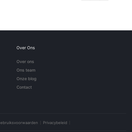
Over Ons
Over ons
Ons team
Onze blog
Contact
ebruiksvoorwaarden
Privacybeleid