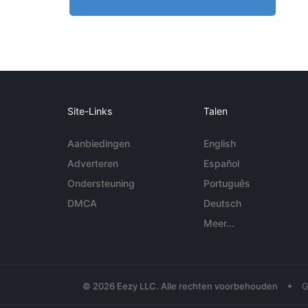
Site-Links
Talen
Aanbiedingen
English
Adverteren
Español
Ondersteuning
Português
DMCA
Deutsch
Meer...
•
© 2026 Eezy LLC. Alle rechten voorbehouden
G