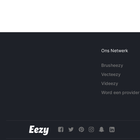
Ons Netwerk
Brusheezy
Vecteezy
Videezy
Word een provider