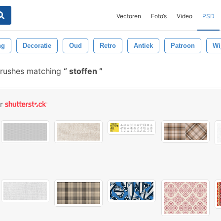
Vectoren
Foto‘s
Video
PSD
ng
Decoratie
Oud
Retro
Antiek
Patroon
Wi
brushes matching
stoffen
or