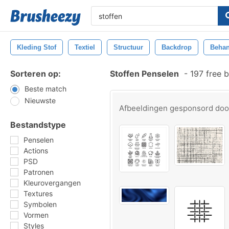
Kleding Stof
Textiel
Structuur
Backdrop
Beha
Sorteren op:
Stoffen Penselen
-
197 free 
Beste match
Nieuwste
Afbeeldingen gesponsord do
Bestandstype
Penselen
Actions
PSD
Patronen
Kleurovergangen
Textures
Symbolen
Vormen
Styles