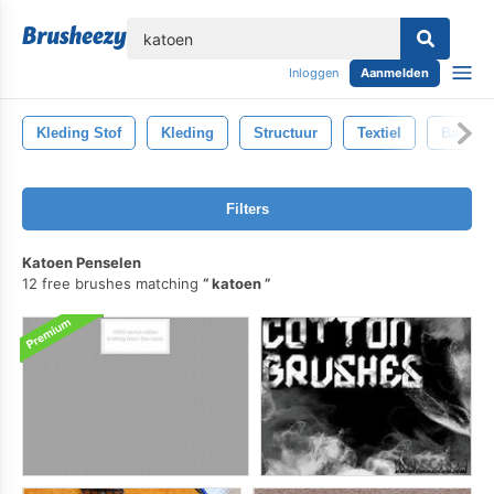
lose
Inloggen
Aanmelden
Kleding Stof
Kleding
Structuur
Textiel
Backdr
Filters
Katoen Penselen
12 free brushes matching
katoen