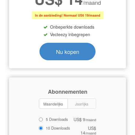
/maand
In de aanbieding! Normaal US$ 19/maand
Onbeperkte downloads
Vecteezy inbegrepen
Nu kopen
Abonnementen
Maandelijks
Jaarlijks
US$ 9
5 Downloads
/maand
US$
10 Downloads
14
/maand