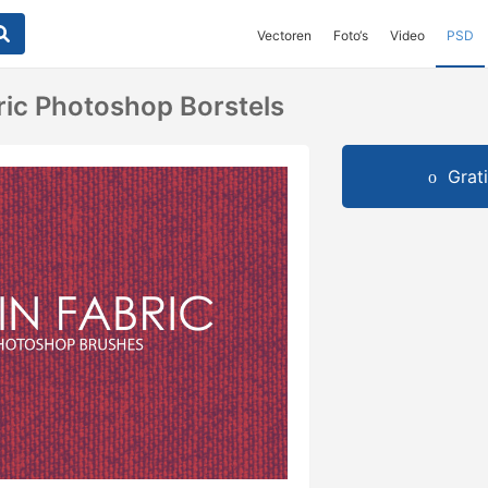
Vectoren
Foto‘s
Video
PSD
bric Photoshop Borstels
Grat