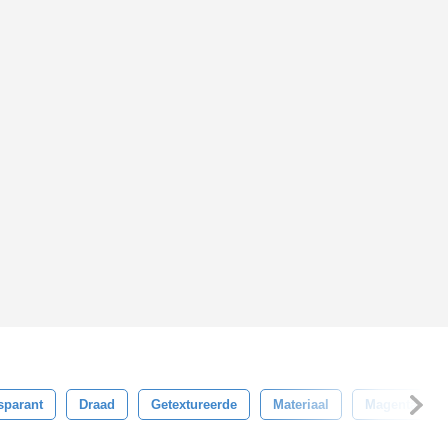
sparant
Draad
Getextureerde
Materiaal
Magenta