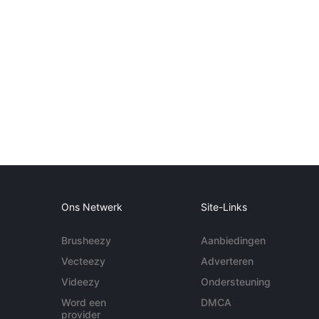
Ons Netwerk
Site-Links
Brusheezy
Aanbiedingen
Vecteezy
Adverteren
Videezy
Ondersteuning
Word een
DMCA
provider