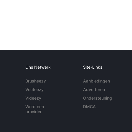
Ons Netwerk
Site-Links
Brusheezy
Aanbiedingen
Vecteezy
Adverteren
Videezy
Ondersteuning
Word een
DMCA
provider