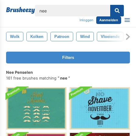
lose
Inloggen
Aanmelden
Wolk
Kolken
Patroon
Wind
Vloeiende
Gl
Filters
Nee Penselen
161 free brushes matching
nee