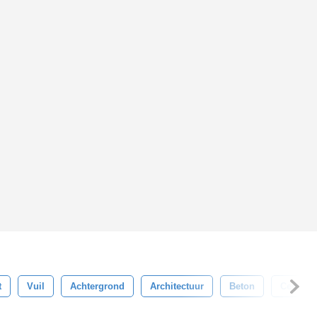
t
Vuil
Achtergrond
Architectuur
Beton
Cement