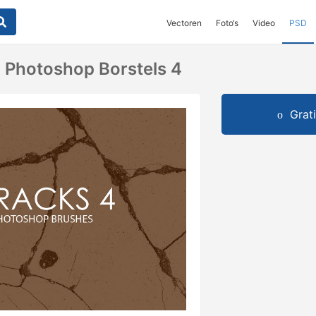
Vectoren
Foto‘s
Video
PSD
n Photoshop Borstels 4
Grat