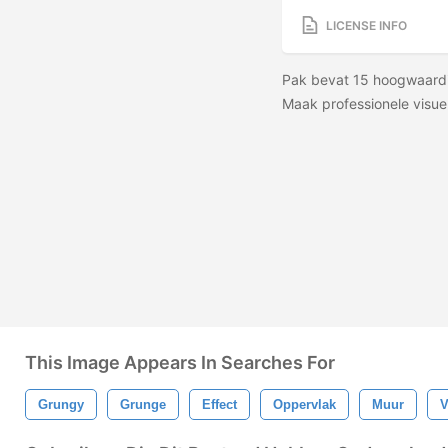
LICENSE INFO
Pak bevat 15 hoogwaardig
Maak professionele visuele
This Image Appears In Searches For
Grungy
Grunge
Effect
Oppervlak
Muur
V