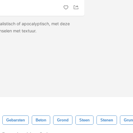
listisch of apocalyptisch, met deze
selen met textuur.
Gebarsten
Beton
Grond
Steen
Stenen
Grun