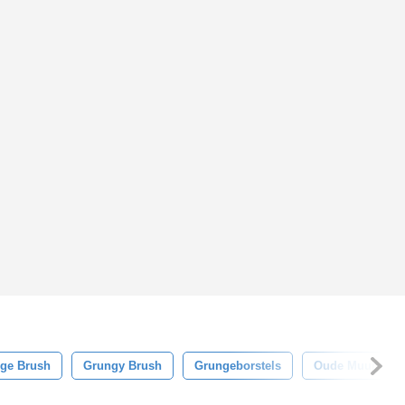
ge Brush
Grungy Brush
Grungeborstels
Oude Muur