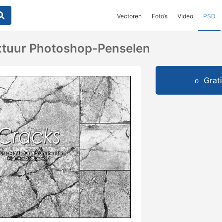
Vectoren
Foto‘s
Video
PSD
xtuur Photoshop-Penselen
Grat