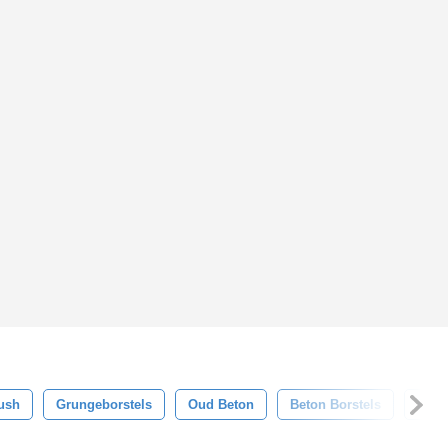
ush
Grungeborstels
Oud Beton
Beton Borstels
Beto