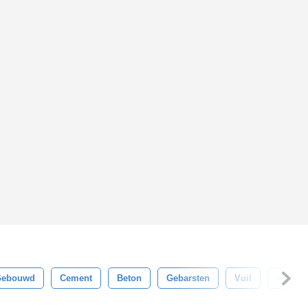
Gebouwd
Cement
Beton
Gebarsten
Vuil
Verfsto