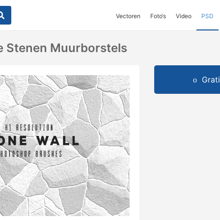
Vectoren
Foto‘s
Video
PSD
ie Stenen Muurborstels
Grat