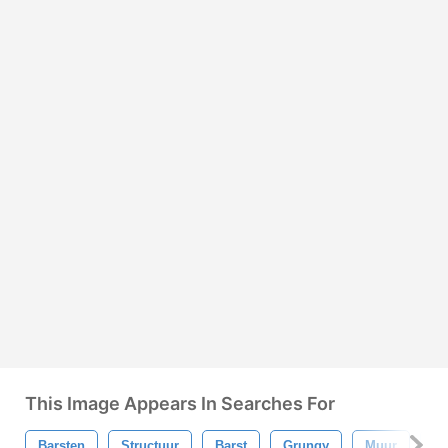
This Image Appears In Searches For
Barsten
Structuur
Barst
Grungy
Muur
Ge