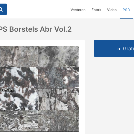
Vectoren
Foto‘s
Video
PSD
PS Borstels Abr Vol.2
Grat