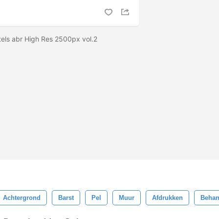
tels abr High Res 2500px vol.2
Achtergrond
Barst
Pel
Muur
Afdrukken
Beha