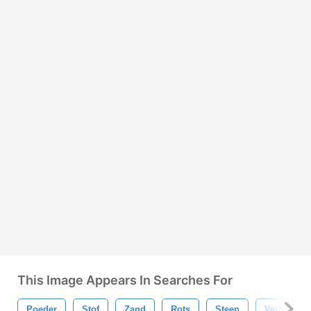
This Image Appears In Searches For
Poeder
Stof
Zand
Rots
Steen
Verf
D