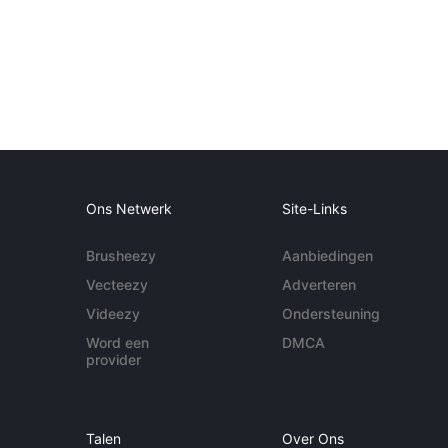
Ons Netwerk
Site-Links
Brusheezy
Aanbiedingen
Vecteezy
Adverteren
Videezy
Ondersteuning
Word een
DMCA
provider
Talen
Over Ons