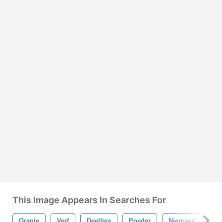
This Image Appears In Searches For
Oranje
Verf
Deeltjes
Poeder
Niemand
Be