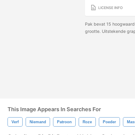
LICENSE INFO
Pak bevat 15 hoogwaardig
grootte. Uitstekende grap
This Image Appears In Searches For
Verf
Niemand
Patroon
Roze
Poeder
Mas