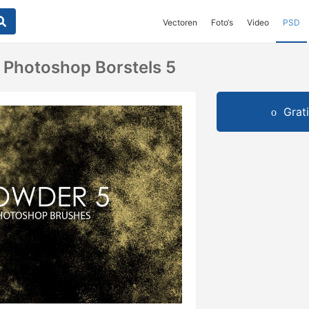
Vectoren
Foto‘s
Video
PSD
 Photoshop Borstels 5
Grat