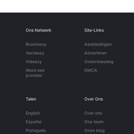
Ons Netwerk
Site-Links
Brusheezy
Aanbiedingen
Vecteezy
Adverteren
Videezy
Ondersteuning
Word een
DMCA
provider
Talen
Over Ons
English
Over ons
Español
Ons team
Português
Onze blog