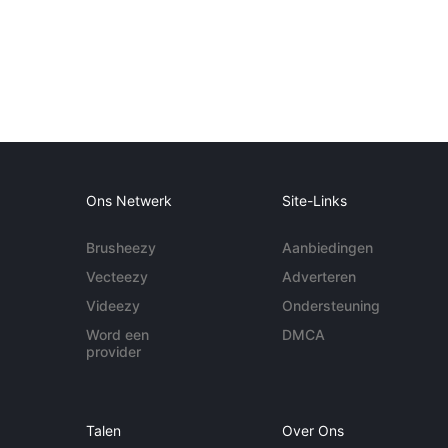
Ons Netwerk
Site-Links
Brusheezy
Aanbiedingen
Vecteezy
Adverteren
Videezy
Ondersteuning
Word een
DMCA
provider
Talen
Over Ons