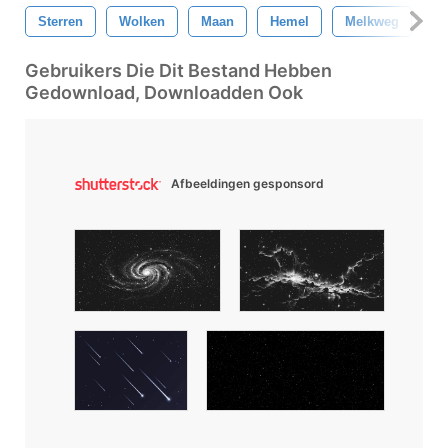
Sterren
Wolken
Maan
Hemel
Melkweg
P
Gebruikers Die Dit Bestand Hebben
Gedownload, Downloadden Ook
Afbeeldingen gesponsord